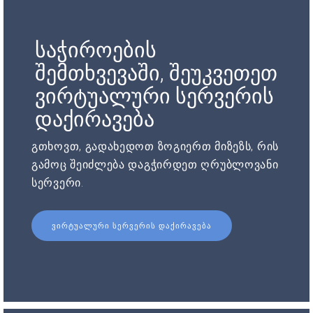
საჭიროების
შემთხვევაში, შეუკვეთეთ
ვირტუალური სერვერის
დაქირავება
გთხოვთ, გადახედოთ ზოგიერთ მიზეზს, რის
გამოც შეიძლება დაგჭირდეთ ღრუბლოვანი
სერვერი.
ᲕᲘᲠᲢᲣᲐᲚᲣᲠᲘ ᲡᲔᲠᲕᲔᲠᲘᲡ ᲓᲐᲥᲘᲠᲐᲕᲔᲑᲐ