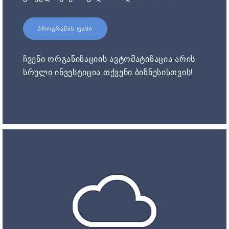
ᲞᲠᲝᲒᲠᲐᲛᲘᲡ ᲤᲐᲡᲘ
ჩვენი ორგანიზაციის ავტომატიზაცია არის
სრული ინვესტიცია თქვენი ბიზნესისთვის!