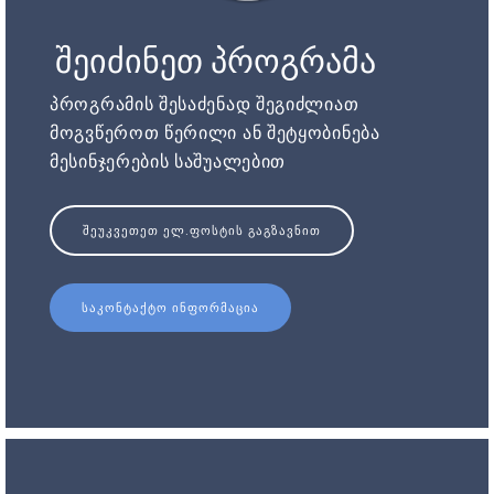
შეიძინეთ პროგრამა
პროგრამის შესაძენად შეგიძლიათ
მოგვწეროთ წერილი ან შეტყობინება
მესინჯერების საშუალებით
ᲨᲔᲣᲙᲕᲔᲗᲔᲗ ᲔᲚ.ᲤᲝᲡᲢᲘᲡ ᲒᲐᲒᲖᲐᲕᲜᲘᲗ
ᲡᲐᲙᲝᲜᲢᲐᲥᲢᲝ ᲘᲜᲤᲝᲠᲛᲐᲪᲘᲐ