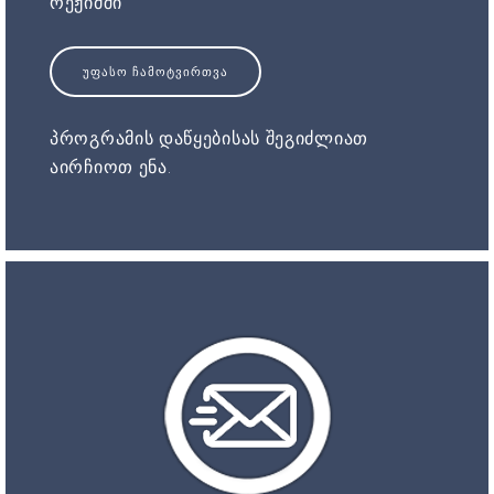
რეჟიმში
ᲣᲤᲐᲡᲝ ᲩᲐᲛᲝᲢᲕᲘᲠᲗᲕᲐ
პროგრამის დაწყებისას შეგიძლიათ
აირჩიოთ ენა.