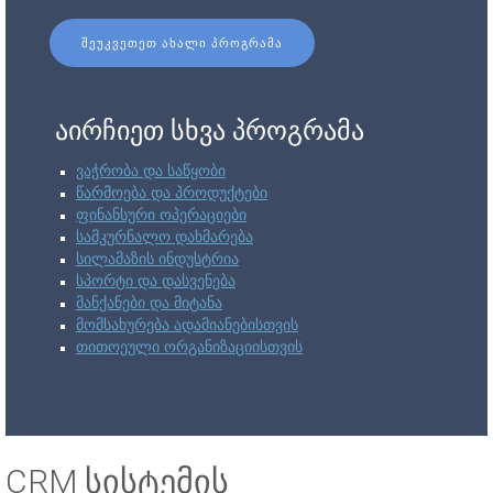
ᲨᲔᲣᲙᲕᲔᲗᲔᲗ ᲐᲮᲐᲚᲘ ᲞᲠᲝᲒᲠᲐᲛᲐ
აირჩიეთ სხვა პროგრამა
ვაჭრობა და საწყობი
წარმოება და პროდუქტები
ფინანსური ოპერაციები
სამკურნალო დახმარება
სილამაზის ინდუსტრია
სპორტი და დასვენება
მანქანები და მიტანა
მომსახურება ადამიანებისთვის
თითოეული ორგანიზაციისთვის
CRM სისტემის