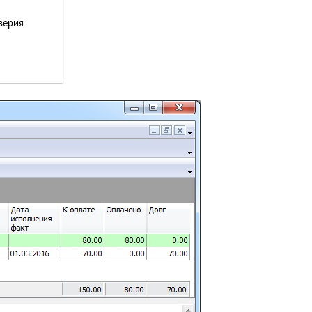
верия