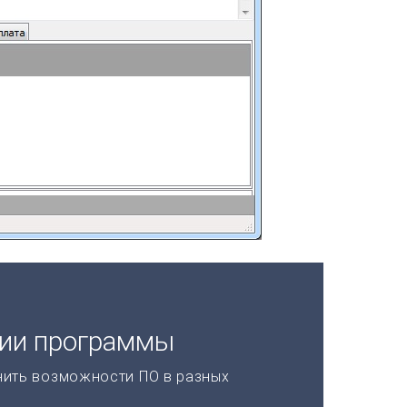
ции программы
нить возможности ПО в разных