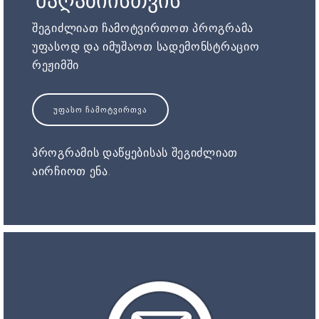
მაღაზიისთვის
შეგიძლიათ ჩამოტვირთოთ პროგრამა
უფასოდ და იმუშაოთ სადემონსტრაციო
რეჟიმში
ᲣᲤᲐᲡᲝ ᲩᲐᲛᲝᲢᲕᲘᲠᲗᲕᲐ
პროგრამის დაწყებისას შეგიძლიათ
აირჩიოთ ენა.