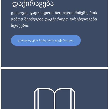
დაქირავება
გთხოვთ, გადახედოთ ზოგიერთ მიზეზს, რის
გამოც შეიძლება დაგჭირდეთ ღრუბლოვანი
სერვერი.
ᲕᲘᲠᲢᲣᲐᲚᲣᲠᲘ ᲡᲔᲠᲕᲔᲠᲘᲡ ᲓᲐᲥᲘᲠᲐᲕᲔᲑᲐ