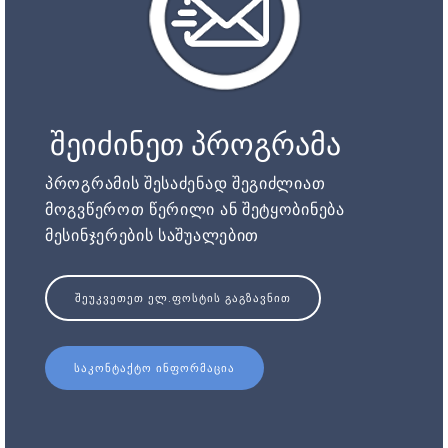
შეიძინეთ პროგრამა
პროგრამის შესაძენად შეგიძლიათ
მოგვწეროთ წერილი ან შეტყობინება
მესინჯერების საშუალებით
ᲨᲔᲣᲙᲕᲔᲗᲔᲗ ᲔᲚ.ᲤᲝᲡᲢᲘᲡ ᲒᲐᲒᲖᲐᲕᲜᲘᲗ
ᲡᲐᲙᲝᲜᲢᲐᲥᲢᲝ ᲘᲜᲤᲝᲠᲛᲐᲪᲘᲐ