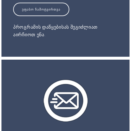
ᲣᲤᲐᲡᲝ ᲩᲐᲛᲝᲢᲕᲘᲠᲗᲕᲐ
პროგრამის დაწყებისას შეგიძლიათ
აირჩიოთ ენა.