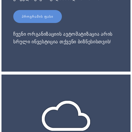
ᲞᲠᲝᲒᲠᲐᲛᲘᲡ ᲤᲐᲡᲘ
ჩვენი ორგანიზაციის ავტომატიზაცია არის
სრული ინვესტიცია თქვენი ბიზნესისთვის!