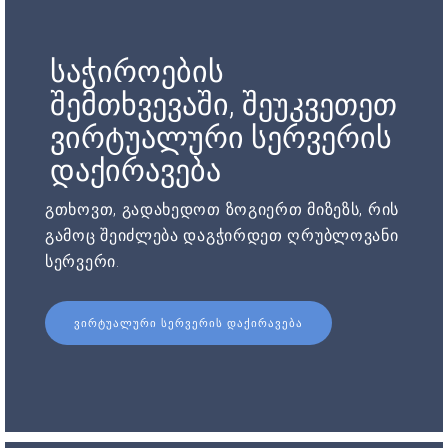
საჭიროების
შემთხვევაში, შეუკვეთეთ
ვირტუალური სერვერის
დაქირავება
გთხოვთ, გადახედოთ ზოგიერთ მიზეზს, რის
გამოც შეიძლება დაგჭირდეთ ღრუბლოვანი
სერვერი.
ᲕᲘᲠᲢᲣᲐᲚᲣᲠᲘ ᲡᲔᲠᲕᲔᲠᲘᲡ ᲓᲐᲥᲘᲠᲐᲕᲔᲑᲐ