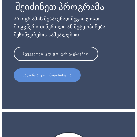
შეიძინეთ პროგრამა
პროგრამის შესაძენად შეგიძლიათ
მოგვწეროთ წერილი ან შეტყობინება
მესინჯერების საშუალებით
ᲨᲔᲣᲙᲕᲔᲗᲔᲗ ᲔᲚ.ᲤᲝᲡᲢᲘᲡ ᲒᲐᲒᲖᲐᲕᲜᲘᲗ
ᲡᲐᲙᲝᲜᲢᲐᲥᲢᲝ ᲘᲜᲤᲝᲠᲛᲐᲪᲘᲐ