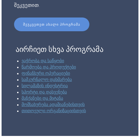
შეკვეთით.
ᲨᲔᲣᲙᲕᲔᲗᲔᲗ ᲐᲮᲐᲚᲘ ᲞᲠᲝᲒᲠᲐᲛᲐ
აირჩიეთ სხვა პროგრამა
ვაჭრობა და საწყობი
წარმოება და პროდუქტები
ფინანსური ოპერაციები
სამკურნალო დახმარება
სილამაზის ინდუსტრია
სპორტი და დასვენება
მანქანები და მიტანა
მომსახურება ადამიანებისთვის
თითოეული ორგანიზაციისთვის