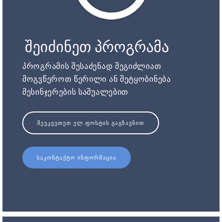
შეიძინეთ პროგრამა
პროგრამის შესაძენად შეგიძლიათ
მოგვწეროთ წერილი ან შეტყობინება
მესინჯერების საშუალებით
ᲨᲔᲣᲙᲕᲔᲗᲔᲗ ᲔᲚ.ᲤᲝᲡᲢᲘᲡ ᲒᲐᲒᲖᲐᲕᲜᲘᲗ
ᲡᲐᲙᲝᲜᲢᲐᲥᲢᲝ ᲘᲜᲤᲝᲠᲛᲐᲪᲘᲐ