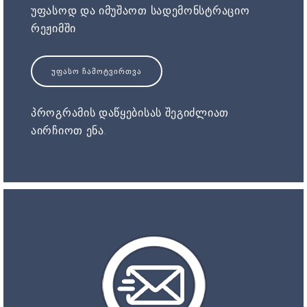
უფასოდ და იმუშაოთ სადემონსტრაციო
რეჟიმში
ᲣᲤᲐᲡᲝ ᲩᲐᲛᲝᲢᲕᲘᲠᲗᲕᲐ
პროგრამის დაწყებისას შეგიძლიათ
აირჩიოთ ენა.