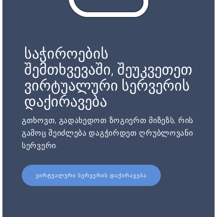
საჭიროების
შემთხვევაში, შეუკვეთეთ
ვირტუალური სერვერის
დაქირავება
გთხოვთ, გადახედოთ ზოგიერთ მიზეზს, რის
გამოც შეიძლება დაგჭირდეთ ღრუბლოვანი
სერვერი.
ᲕᲘᲠᲢᲣᲐᲚᲣᲠᲘ ᲡᲔᲠᲕᲔᲠᲘᲡ ᲓᲐᲥᲘᲠᲐᲕᲔᲑᲐ