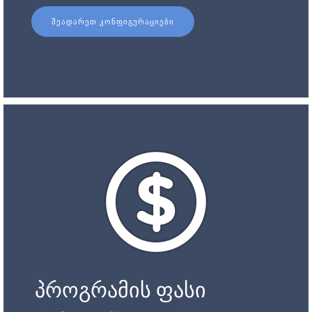
ᲨᲔᲐᲓᲐᲠᲔᲗ ᲙᲝᲜᲤᲘᲒᲣᲠᲐᲪᲘᲔᲑᲘ
პროგრამის ფასი