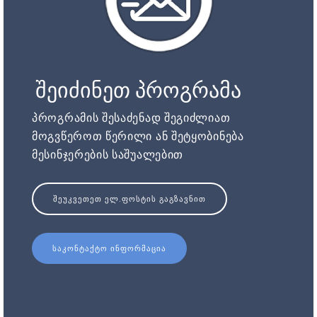
შეიძინეთ პროგრამა
პროგრამის შესაძენად შეგიძლიათ
მოგვწეროთ წერილი ან შეტყობინება
მესინჯერების საშუალებით
ᲨᲔᲣᲙᲕᲔᲗᲔᲗ ᲔᲚ.ᲤᲝᲡᲢᲘᲡ ᲒᲐᲒᲖᲐᲕᲜᲘᲗ
ᲡᲐᲙᲝᲜᲢᲐᲥᲢᲝ ᲘᲜᲤᲝᲠᲛᲐᲪᲘᲐ