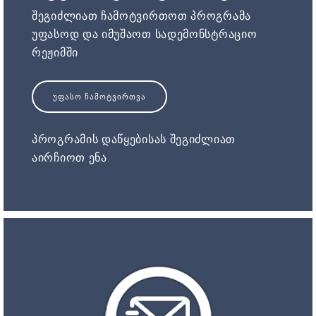
შეგიძლიათ ჩამოტვირთოთ პროგრამა
უფასოდ და იმუშაოთ სადემონსტრაციო
რეჟიმში
ᲣᲤᲐᲡᲝ ᲩᲐᲛᲝᲢᲕᲘᲠᲗᲕᲐ
პროგრამის დაწყებისას შეგიძლიათ
აირჩიოთ ენა.