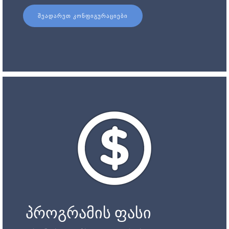
ᲨᲔᲐᲓᲐᲠᲔᲗ ᲙᲝᲜᲤᲘᲒᲣᲠᲐᲪᲘᲔᲑᲘ
პროგრამის ფასი