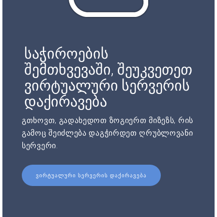
საჭიროების
შემთხვევაში, შეუკვეთეთ
ვირტუალური სერვერის
დაქირავება
გთხოვთ, გადახედოთ ზოგიერთ მიზეზს, რის
გამოც შეიძლება დაგჭირდეთ ღრუბლოვანი
სერვერი.
ᲕᲘᲠᲢᲣᲐᲚᲣᲠᲘ ᲡᲔᲠᲕᲔᲠᲘᲡ ᲓᲐᲥᲘᲠᲐᲕᲔᲑᲐ