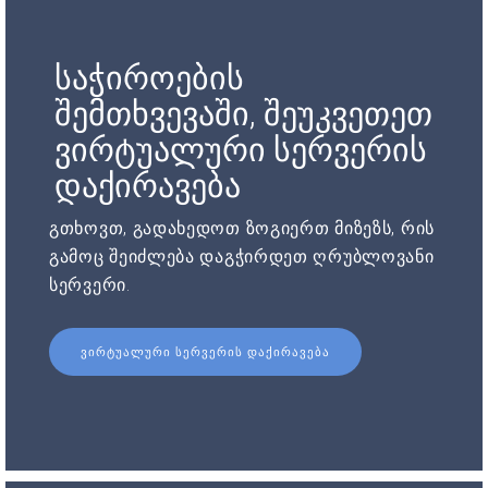
საჭიროების
შემთხვევაში, შეუკვეთეთ
ვირტუალური სერვერის
დაქირავება
გთხოვთ, გადახედოთ ზოგიერთ მიზეზს, რის
გამოც შეიძლება დაგჭირდეთ ღრუბლოვანი
სერვერი.
ᲕᲘᲠᲢᲣᲐᲚᲣᲠᲘ ᲡᲔᲠᲕᲔᲠᲘᲡ ᲓᲐᲥᲘᲠᲐᲕᲔᲑᲐ