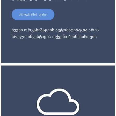
ᲞᲠᲝᲒᲠᲐᲛᲘᲡ ᲤᲐᲡᲘ
ჩვენი ორგანიზაციის ავტომატიზაცია არის
სრული ინვესტიცია თქვენი ბიზნესისთვის!