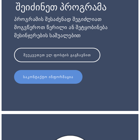
შეიძინეთ პროგრამა
პროგრამის შესაძენად შეგიძლიათ
მოგვწეროთ წერილი ან შეტყობინება
მესინჯერების საშუალებით
ᲨᲔᲣᲙᲕᲔᲗᲔᲗ ᲔᲚ.ᲤᲝᲡᲢᲘᲡ ᲒᲐᲒᲖᲐᲕᲜᲘᲗ
ᲡᲐᲙᲝᲜᲢᲐᲥᲢᲝ ᲘᲜᲤᲝᲠᲛᲐᲪᲘᲐ