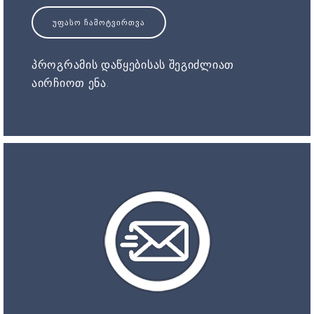
ᲣᲤᲐᲡᲝ ᲩᲐᲛᲝᲢᲕᲘᲠᲗᲕᲐ
პროგრამის დაწყებისას შეგიძლიათ
აირჩიოთ ენა.