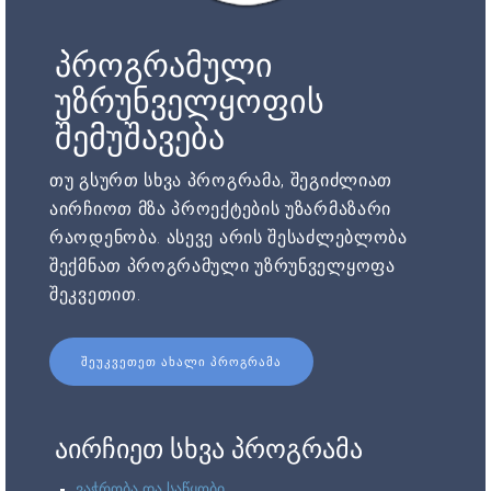
პროგრამული
უზრუნველყოფის
შემუშავება
თუ გსურთ სხვა პროგრამა, შეგიძლიათ
აირჩიოთ მზა პროექტების უზარმაზარი
რაოდენობა. ასევე არის შესაძლებლობა
შექმნათ პროგრამული უზრუნველყოფა
შეკვეთით.
ᲨᲔᲣᲙᲕᲔᲗᲔᲗ ᲐᲮᲐᲚᲘ ᲞᲠᲝᲒᲠᲐᲛᲐ
აირჩიეთ სხვა პროგრამა
ვაჭრობა და საწყობი