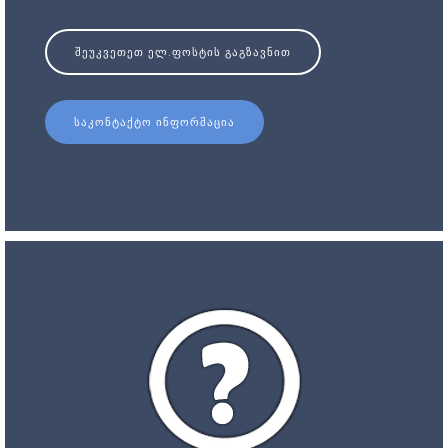
ᲨᲔᲣᲙᲕᲔᲗᲔᲗ ᲔᲚ.ᲤᲝᲡᲢᲘᲡ ᲒᲐᲒᲖᲐᲕᲜᲘᲗ
ᲡᲐᲙᲝᲜᲢᲐᲥᲢᲝ ᲘᲜᲤᲝᲠᲛᲐᲪᲘᲐ