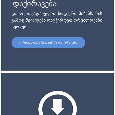
დაქირავება
გთხოვთ, გადახედოთ ზოგიერთ მიზეზს, რის
გამოც შეიძლება დაგჭირდეთ ღრუბლოვანი
სერვერი.
ᲕᲘᲠᲢᲣᲐᲚᲣᲠᲘ ᲡᲔᲠᲕᲔᲠᲘᲡ ᲓᲐᲥᲘᲠᲐᲕᲔᲑᲐ