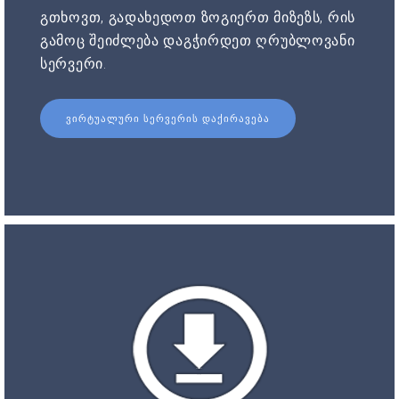
გთხოვთ, გადახედოთ ზოგიერთ მიზეზს, რის
გამოც შეიძლება დაგჭირდეთ ღრუბლოვანი
სერვერი.
ᲕᲘᲠᲢᲣᲐᲚᲣᲠᲘ ᲡᲔᲠᲕᲔᲠᲘᲡ ᲓᲐᲥᲘᲠᲐᲕᲔᲑᲐ