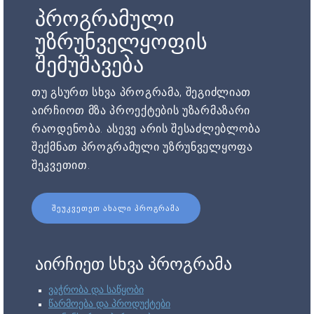
პროგრამული
უზრუნველყოფის
შემუშავება
თუ გსურთ სხვა პროგრამა, შეგიძლიათ
აირჩიოთ მზა პროექტების უზარმაზარი
რაოდენობა. ასევე არის შესაძლებლობა
შექმნათ პროგრამული უზრუნველყოფა
შეკვეთით.
ᲨᲔᲣᲙᲕᲔᲗᲔᲗ ᲐᲮᲐᲚᲘ ᲞᲠᲝᲒᲠᲐᲛᲐ
აირჩიეთ სხვა პროგრამა
ვაჭრობა და საწყობი
წარმოება და პროდუქტები