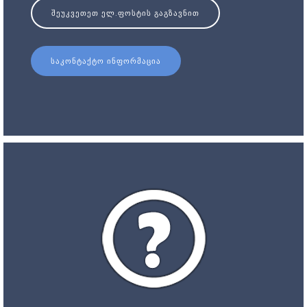
ᲨᲔᲣᲙᲕᲔᲗᲔᲗ ᲔᲚ.ᲤᲝᲡᲢᲘᲡ ᲒᲐᲒᲖᲐᲕᲜᲘᲗ
ᲡᲐᲙᲝᲜᲢᲐᲥᲢᲝ ᲘᲜᲤᲝᲠᲛᲐᲪᲘᲐ