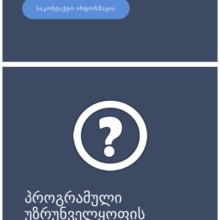
ᲡᲐᲙᲝᲜᲢᲐᲥᲢᲝ ᲘᲜᲤᲝᲠᲛᲐᲪᲘᲐ
პროგრამული
უზრუნველყოფის