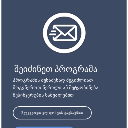
შეიძინეთ პროგრამა
პროგრამის შესაძენად შეგიძლიათ
მოგვწეროთ წერილი ან შეტყობინება
მესინჯერების საშუალებით
ᲨᲔᲣᲙᲕᲔᲗᲔᲗ ᲔᲚ.ᲤᲝᲡᲢᲘᲡ ᲒᲐᲒᲖᲐᲕᲜᲘᲗ