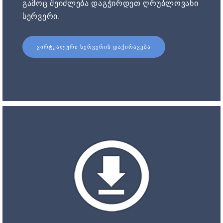
გამოც შეიძლება დაგჭირდეთ ღრუბლოვანი
სერვერი.
ᲕᲘᲠᲢᲣᲐᲚᲣᲠᲘ ᲡᲔᲠᲕᲔᲠᲘᲡ ᲓᲐᲥᲘᲠᲐᲕᲔᲑᲐ