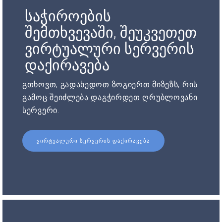
საჭიროების
შემთხვევაში, შეუკვეთეთ
ვირტუალური სერვერის
დაქირავება
გთხოვთ, გადახედოთ ზოგიერთ მიზეზს, რის
გამოც შეიძლება დაგჭირდეთ ღრუბლოვანი
სერვერი.
ᲕᲘᲠᲢᲣᲐᲚᲣᲠᲘ ᲡᲔᲠᲕᲔᲠᲘᲡ ᲓᲐᲥᲘᲠᲐᲕᲔᲑᲐ