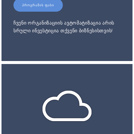
ᲞᲠᲝᲒᲠᲐᲛᲘᲡ ᲤᲐᲡᲘ
ჩვენი ორგანიზაციის ავტომატიზაცია არის
სრული ინვესტიცია თქვენი ბიზნესისთვის!