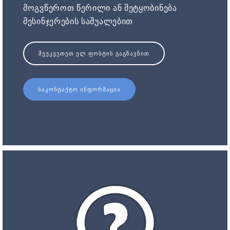
მოგვწეროთ წერილი ან შეტყობინება
მესინჯერების საშუალებით
ᲨᲔᲣᲙᲕᲔᲗᲔᲗ ᲔᲚ.ᲤᲝᲡᲢᲘᲡ ᲒᲐᲒᲖᲐᲕᲜᲘᲗ
ᲡᲐᲙᲝᲜᲢᲐᲥᲢᲝ ᲘᲜᲤᲝᲠᲛᲐᲪᲘᲐ