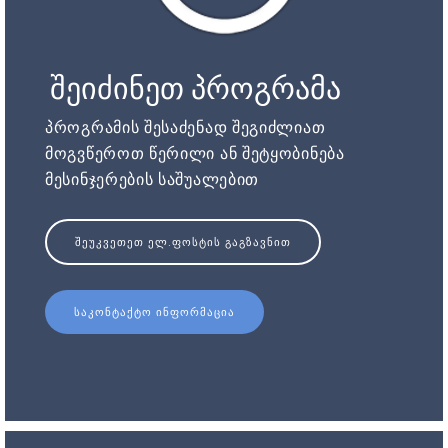
შეიძინეთ პროგრამა
პროგრამის შესაძენად შეგიძლიათ
მოგვწეროთ წერილი ან შეტყობინება
მესინჯერების საშუალებით
ᲨᲔᲣᲙᲕᲔᲗᲔᲗ ᲔᲚ.ᲤᲝᲡᲢᲘᲡ ᲒᲐᲒᲖᲐᲕᲜᲘᲗ
ᲡᲐᲙᲝᲜᲢᲐᲥᲢᲝ ᲘᲜᲤᲝᲠᲛᲐᲪᲘᲐ