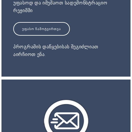
უფასოდ და იმუშაოთ სადემონსტრაციო
რეჟიმში
ᲣᲤᲐᲡᲝ ᲩᲐᲛᲝᲢᲕᲘᲠᲗᲕᲐ
პროგრამის დაწყებისას შეგიძლიათ
აირჩიოთ ენა.