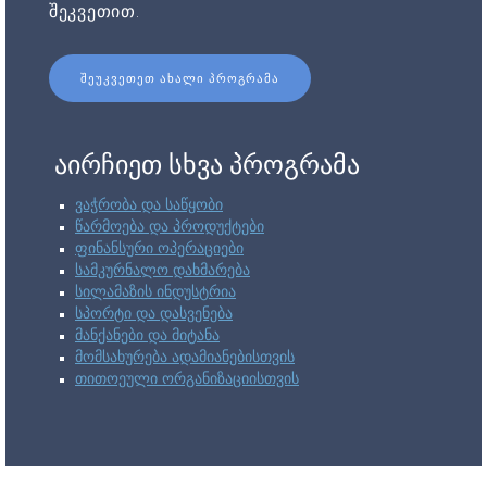
შეკვეთით.
ᲨᲔᲣᲙᲕᲔᲗᲔᲗ ᲐᲮᲐᲚᲘ ᲞᲠᲝᲒᲠᲐᲛᲐ
აირჩიეთ სხვა პროგრამა
ვაჭრობა და საწყობი
წარმოება და პროდუქტები
ფინანსური ოპერაციები
სამკურნალო დახმარება
სილამაზის ინდუსტრია
სპორტი და დასვენება
მანქანები და მიტანა
მომსახურება ადამიანებისთვის
თითოეული ორგანიზაციისთვის