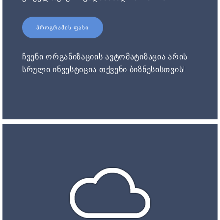
ᲞᲠᲝᲒᲠᲐᲛᲘᲡ ᲤᲐᲡᲘ
ჩვენი ორგანიზაციის ავტომატიზაცია არის
სრული ინვესტიცია თქვენი ბიზნესისთვის!