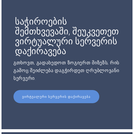
საჭიროების
შემთხვევაში, შეუკვეთეთ
ვირტუალური სერვერის
დაქირავება
გთხოვთ, გადახედოთ ზოგიერთ მიზეზს, რის
გამოც შეიძლება დაგჭირდეთ ღრუბლოვანი
სერვერი.
ᲕᲘᲠᲢᲣᲐᲚᲣᲠᲘ ᲡᲔᲠᲕᲔᲠᲘᲡ ᲓᲐᲥᲘᲠᲐᲕᲔᲑᲐ