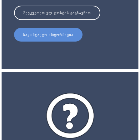
ᲨᲔᲣᲙᲕᲔᲗᲔᲗ ᲔᲚ.ᲤᲝᲡᲢᲘᲡ ᲒᲐᲒᲖᲐᲕᲜᲘᲗ
ᲡᲐᲙᲝᲜᲢᲐᲥᲢᲝ ᲘᲜᲤᲝᲠᲛᲐᲪᲘᲐ