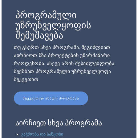
პროგრამული
უზრუნველყოფის
შემუშავება
თუ გსურთ სხვა პროგრამა, შეგიძლიათ
აირჩიოთ მზა პროექტების უზარმაზარი
რაოდენობა. ასევე არის შესაძლებლობა
შექმნათ პროგრამული უზრუნველყოფა
შეკვეთით.
ᲨᲔᲣᲙᲕᲔᲗᲔᲗ ᲐᲮᲐᲚᲘ ᲞᲠᲝᲒᲠᲐᲛᲐ
აირჩიეთ სხვა პროგრამა
ვაჭრობა და საწყობი