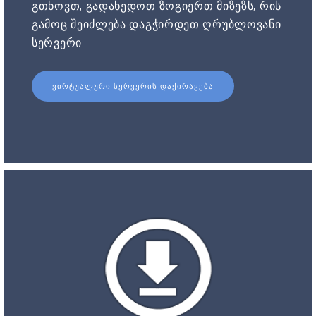
გთხოვთ, გადახედოთ ზოგიერთ მიზეზს, რის
გამოც შეიძლება დაგჭირდეთ ღრუბლოვანი
სერვერი.
ᲕᲘᲠᲢᲣᲐᲚᲣᲠᲘ ᲡᲔᲠᲕᲔᲠᲘᲡ ᲓᲐᲥᲘᲠᲐᲕᲔᲑᲐ