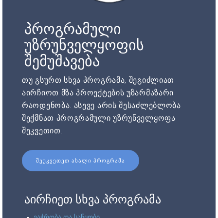
პროგრამული
უზრუნველყოფის
შემუშავება
თუ გსურთ სხვა პროგრამა, შეგიძლიათ
აირჩიოთ მზა პროექტების უზარმაზარი
რაოდენობა. ასევე არის შესაძლებლობა
შექმნათ პროგრამული უზრუნველყოფა
შეკვეთით.
ᲨᲔᲣᲙᲕᲔᲗᲔᲗ ᲐᲮᲐᲚᲘ ᲞᲠᲝᲒᲠᲐᲛᲐ
აირჩიეთ სხვა პროგრამა
ვაჭრობა და საწყობი