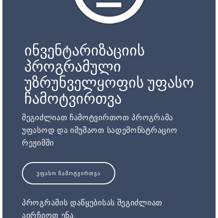
ინვენტარიზაციის
პროგრამული
უზრუნველყოფის უფასო
ჩამოტვირთვა
შეგიძლიათ ჩამოტვირთოთ პროგრამა
უფასოდ და იმუშაოთ სადემონსტრაციო
რეჟიმში
ᲣᲤᲐᲡᲝ ᲩᲐᲛᲝᲢᲕᲘᲠᲗᲕᲐ
პროგრამის დაწყებისას შეგიძლიათ
აირჩიოთ ენა.