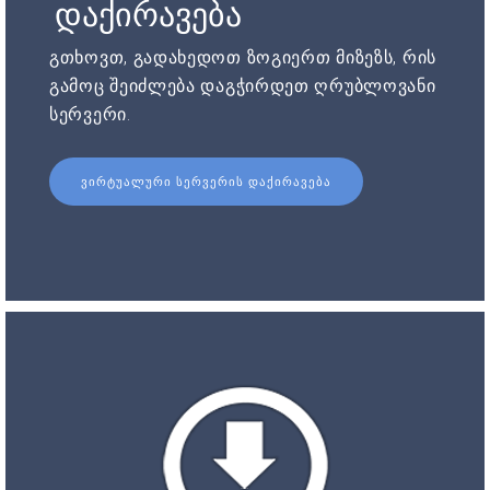
დაქირავება
გთხოვთ, გადახედოთ ზოგიერთ მიზეზს, რის
გამოც შეიძლება დაგჭირდეთ ღრუბლოვანი
სერვერი.
ᲕᲘᲠᲢᲣᲐᲚᲣᲠᲘ ᲡᲔᲠᲕᲔᲠᲘᲡ ᲓᲐᲥᲘᲠᲐᲕᲔᲑᲐ