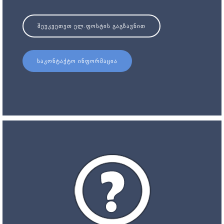
ᲨᲔᲣᲙᲕᲔᲗᲔᲗ ᲔᲚ.ᲤᲝᲡᲢᲘᲡ ᲒᲐᲒᲖᲐᲕᲜᲘᲗ
ᲡᲐᲙᲝᲜᲢᲐᲥᲢᲝ ᲘᲜᲤᲝᲠᲛᲐᲪᲘᲐ