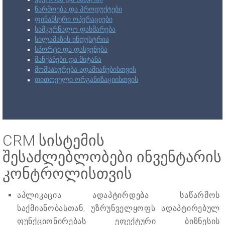
წარმოება და პროდუქტები
ფინანსური ოპერაციები
სამკურნალო დახმარება
სილამაზის ინდუსტრია
სპორტი და დასვენება
მანქანები და მიტანა
მომსახურება ადამიანებისთვის
თითოეული ორგანიზაციისთვის
CRM სისტემის
შესაძლებლობები ინვენტარის
კონტროლისთვის
აპლიკაცია ადაპტირდება საწარმოს
საქმიანობასთან, უზრუნველყოფს ადაპტირებულ
ფუნქციონირებას ეფექტური ბიზნესის