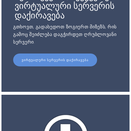
ვირტუალური სერვერის
დაქირავება
გთხოვთ, გადახედოთ ზოგიერთ მიზეზს, რის
გამოც შეიძლება დაგჭირდეთ ღრუბლოვანი
სერვერი.
ᲕᲘᲠᲢᲣᲐᲚᲣᲠᲘ ᲡᲔᲠᲕᲔᲠᲘᲡ ᲓᲐᲥᲘᲠᲐᲕᲔᲑᲐ