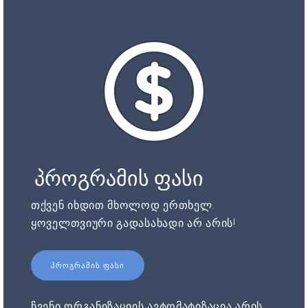
პროგრამის ფასი
თქვენ იხდით მხოლოდ ერთხელ.
ყოველთვიური გადასახადი არ არის!
ᲞᲠᲝᲒᲠᲐᲛᲘᲡ ᲤᲐᲡᲘ
ჩვენი ორგანიზაციის ავტომატიზაცია არის