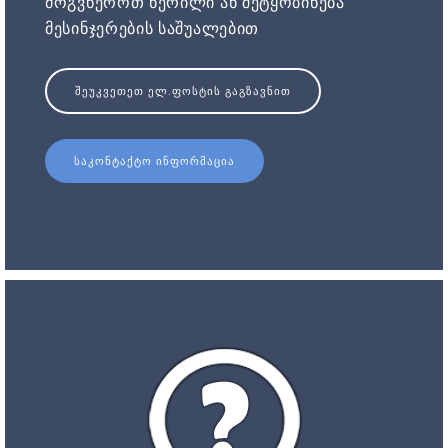
მოგვწეროთ წერილი ან შეტყობინება
მესინჯერების საშუალებით
ᲨᲔᲣᲙᲕᲔᲗᲔᲗ ᲔᲚ.ᲤᲝᲡᲢᲘᲡ ᲒᲐᲒᲖᲐᲕᲜᲘᲗ
ᲡᲐᲙᲝᲜᲢᲐᲥᲢᲝ ᲘᲜᲤᲝᲠᲛᲐᲪᲘᲐ