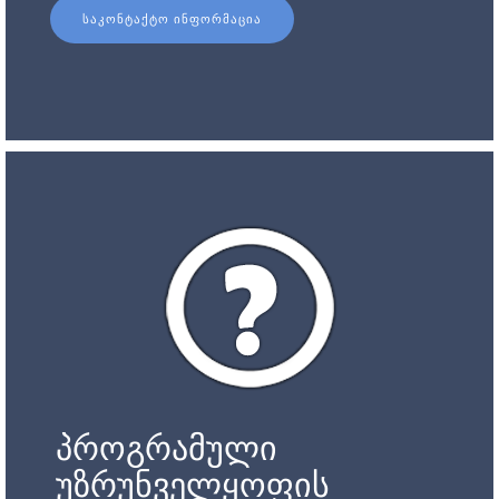
ᲡᲐᲙᲝᲜᲢᲐᲥᲢᲝ ᲘᲜᲤᲝᲠᲛᲐᲪᲘᲐ
პროგრამული
უზრუნველყოფის