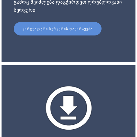
გამოც შეიძლება დაგჭირდეთ ღრუბლოვანი
სერვერი.
ᲕᲘᲠᲢᲣᲐᲚᲣᲠᲘ ᲡᲔᲠᲕᲔᲠᲘᲡ ᲓᲐᲥᲘᲠᲐᲕᲔᲑᲐ