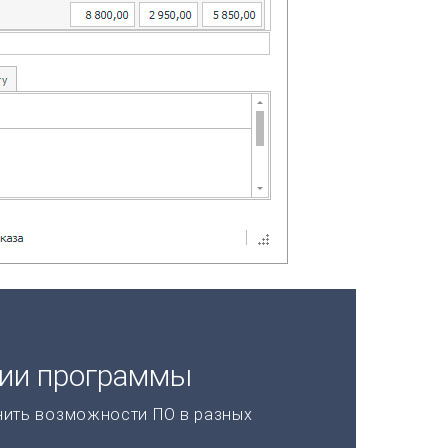
ции программы
нить возможности ПО в разных