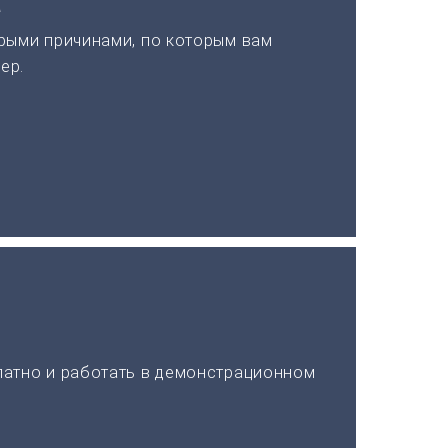
а
рыми причинами, по которым вам
ер.
латно и работать в демонстрационном