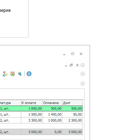
верия