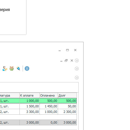
верия