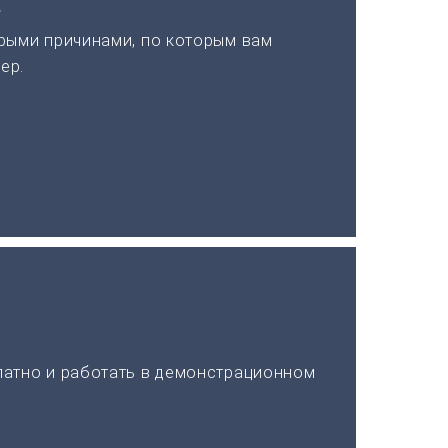
а
рыми причинами, по которым вам
ер.
латно и работать в демонстрационном