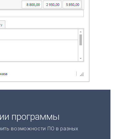
ции программы
нить возможности ПО в разных