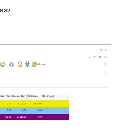
верия