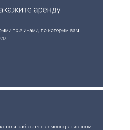
акажите аренду
а
рыми причинами, по которым вам
ер.
латно и работать в демонстрационном