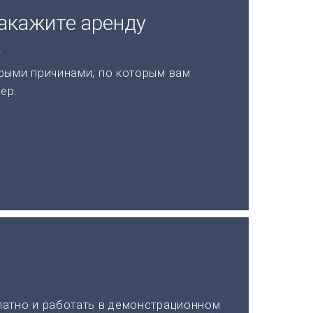
акажите аренду
а
рыми причинами, по которым вам
ер.
латно и работать в демонстрационном