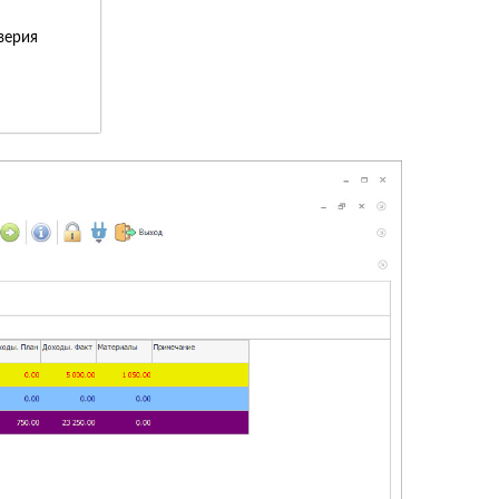
верия