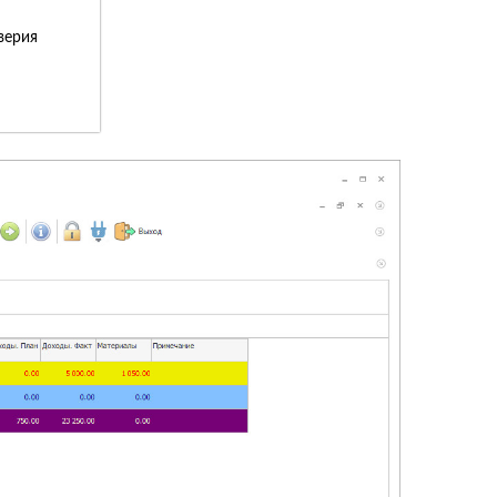
верия