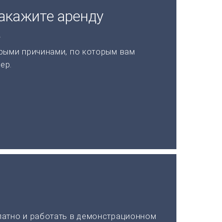
акажите аренду
а
рыми причинами, по которым вам
ер.
латно и работать в демонстрационном