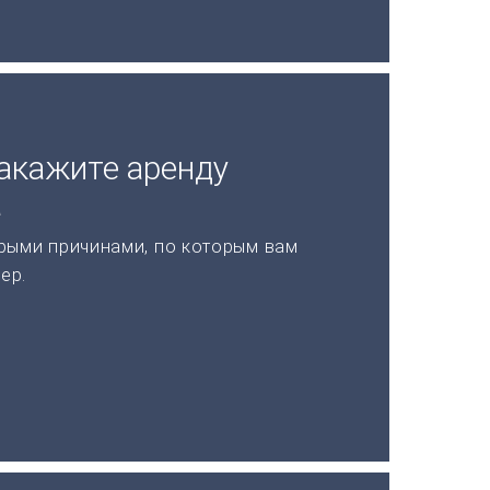
акажите аренду
а
рыми причинами, по которым вам
ер.