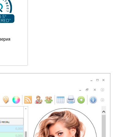
верия