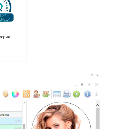
верия