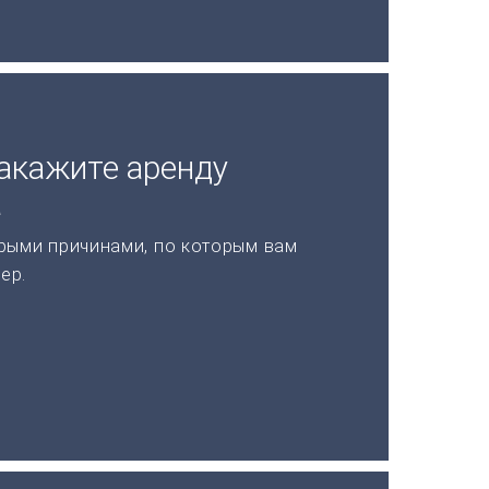
акажите аренду
а
рыми причинами, по которым вам
ер.