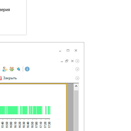
верия