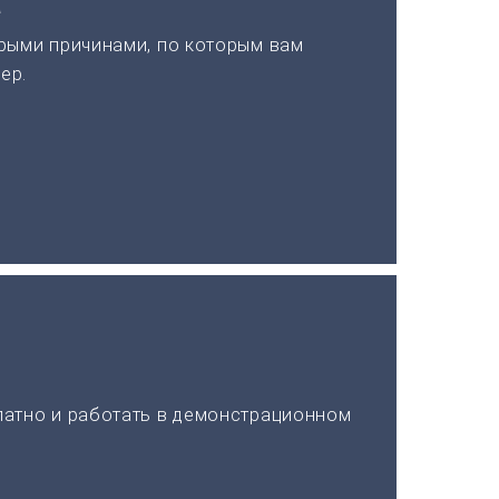
а
рыми причинами, по которым вам
ер.
латно и работать в демонстрационном