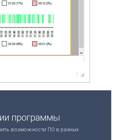
ции программы
нить возможности ПО в разных