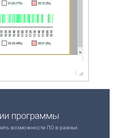
ции программы
нить возможности ПО в разных