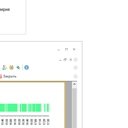
верия