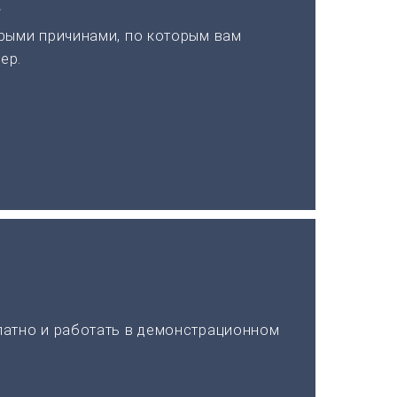
а
рыми причинами, по которым вам
ер.
латно и работать в демонстрационном