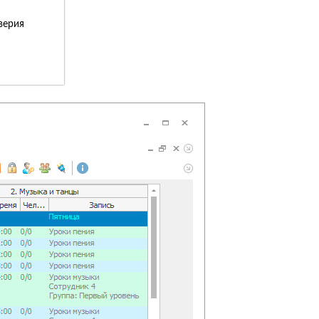
верия