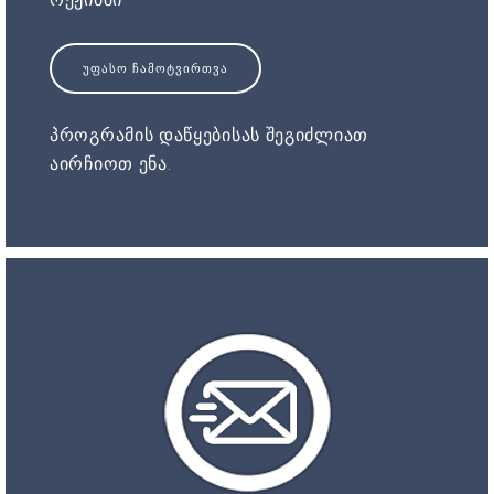
ᲣᲤᲐᲡᲝ ᲩᲐᲛᲝᲢᲕᲘᲠᲗᲕᲐ
პროგრამის დაწყებისას შეგიძლიათ
აირჩიოთ ენა.