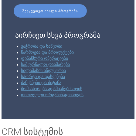
ᲨᲔᲣᲙᲕᲔᲗᲔᲗ ᲐᲮᲐᲚᲘ ᲞᲠᲝᲒᲠᲐᲛᲐ
აირჩიეთ სხვა პროგრამა
ვაჭრობა და საწყობი
წარმოება და პროდუქტები
ფინანსური ოპერაციები
სამკურნალო დახმარება
სილამაზის ინდუსტრია
სპორტი და დასვენება
მანქანები და მიტანა
მომსახურება ადამიანებისთვის
თითოეული ორგანიზაციისთვის
CRM სისტემის