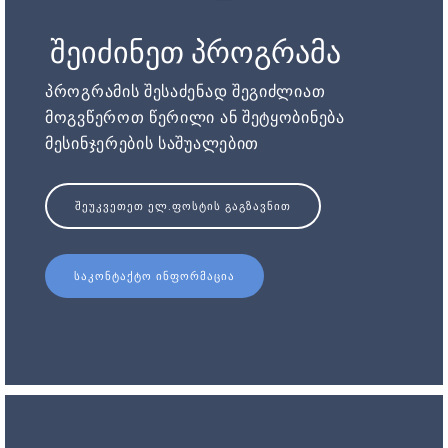
შეიძინეთ პროგრამა
პროგრამის შესაძენად შეგიძლიათ
მოგვწეროთ წერილი ან შეტყობინება
მესინჯერების საშუალებით
ᲨᲔᲣᲙᲕᲔᲗᲔᲗ ᲔᲚ.ᲤᲝᲡᲢᲘᲡ ᲒᲐᲒᲖᲐᲕᲜᲘᲗ
ᲡᲐᲙᲝᲜᲢᲐᲥᲢᲝ ᲘᲜᲤᲝᲠᲛᲐᲪᲘᲐ