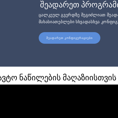
შეადარეთ პროგრამ
ცალკეულ გვერდზე შეგიძლიათ შეა
მახასიათებლები სხვადასხვა კონფიგ
ᲨᲔᲐᲓᲐᲠᲔᲗ ᲙᲝᲜᲤᲘᲒᲣᲠᲐᲪᲘᲔᲑᲘ
ავტო ნაწილების მაღაზიისთვის