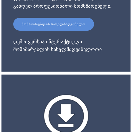
გახდეთ პროფესიონალი მომხმარებელი.
ᲛᲝᲛᲮᲛᲐᲠᲔᲑᲚᲘᲡ ᲡᲐᲮᲔᲚᲛᲫᲦᲕᲐᲜᲔᲚᲝ
დემო ვერსია ინტერაქტიული
მომხმარებლის სახელმძღვანელოთი