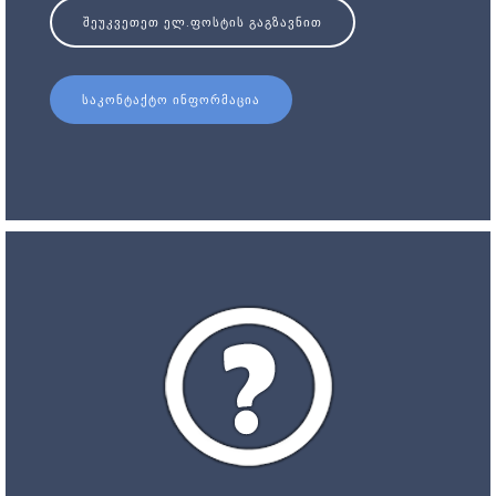
ᲨᲔᲣᲙᲕᲔᲗᲔᲗ ᲔᲚ.ᲤᲝᲡᲢᲘᲡ ᲒᲐᲒᲖᲐᲕᲜᲘᲗ
ᲡᲐᲙᲝᲜᲢᲐᲥᲢᲝ ᲘᲜᲤᲝᲠᲛᲐᲪᲘᲐ