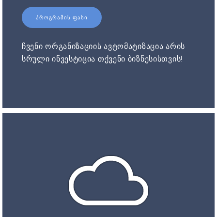
ᲞᲠᲝᲒᲠᲐᲛᲘᲡ ᲤᲐᲡᲘ
ჩვენი ორგანიზაციის ავტომატიზაცია არის
სრული ინვესტიცია თქვენი ბიზნესისთვის!