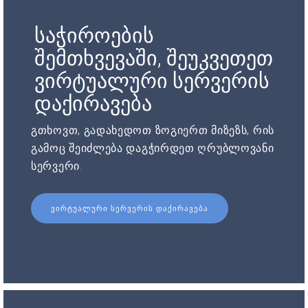
საჭიროების
შემთხვევაში, შეუკვეთეთ
ვირტუალური სერვერის
დაქირავება
გთხოვთ, გადახედოთ ზოგიერთ მიზეზს, რის
გამოც შეიძლება დაგჭირდეთ ღრუბლოვანი
სერვერი.
ᲕᲘᲠᲢᲣᲐᲚᲣᲠᲘ ᲡᲔᲠᲕᲔᲠᲘᲡ ᲓᲐᲥᲘᲠᲐᲕᲔᲑᲐ