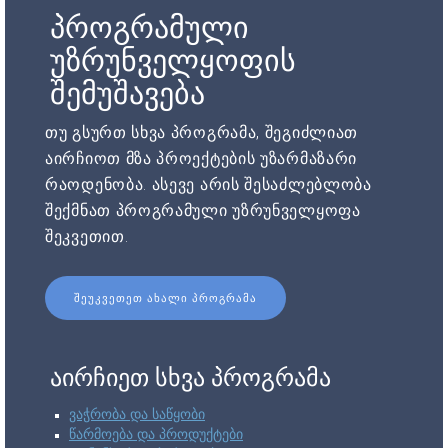
პროგრამული
უზრუნველყოფის
შემუშავება
თუ გსურთ სხვა პროგრამა, შეგიძლიათ
აირჩიოთ მზა პროექტების უზარმაზარი
რაოდენობა. ასევე არის შესაძლებლობა
შექმნათ პროგრამული უზრუნველყოფა
შეკვეთით.
ᲨᲔᲣᲙᲕᲔᲗᲔᲗ ᲐᲮᲐᲚᲘ ᲞᲠᲝᲒᲠᲐᲛᲐ
აირჩიეთ სხვა პროგრამა
ვაჭრობა და საწყობი
წარმოება და პროდუქტები