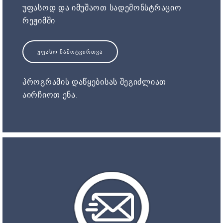
უფასოდ და იმუშაოთ სადემონსტრაციო
რეჟიმში
ᲣᲤᲐᲡᲝ ᲩᲐᲛᲝᲢᲕᲘᲠᲗᲕᲐ
პროგრამის დაწყებისას შეგიძლიათ
აირჩიოთ ენა.