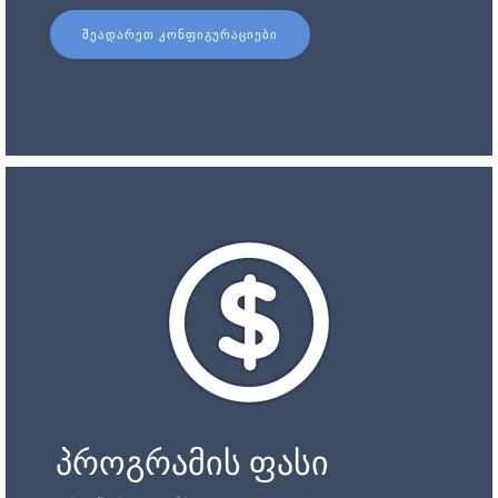
ᲨᲔᲐᲓᲐᲠᲔᲗ ᲙᲝᲜᲤᲘᲒᲣᲠᲐᲪᲘᲔᲑᲘ
პროგრამის ფასი