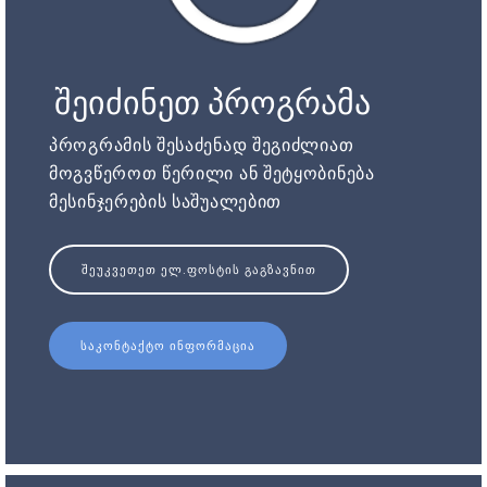
შეიძინეთ პროგრამა
პროგრამის შესაძენად შეგიძლიათ
მოგვწეროთ წერილი ან შეტყობინება
მესინჯერების საშუალებით
ᲨᲔᲣᲙᲕᲔᲗᲔᲗ ᲔᲚ.ᲤᲝᲡᲢᲘᲡ ᲒᲐᲒᲖᲐᲕᲜᲘᲗ
ᲡᲐᲙᲝᲜᲢᲐᲥᲢᲝ ᲘᲜᲤᲝᲠᲛᲐᲪᲘᲐ