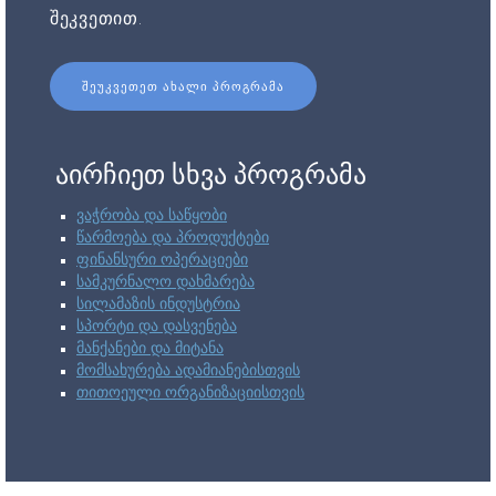
შეკვეთით.
ᲨᲔᲣᲙᲕᲔᲗᲔᲗ ᲐᲮᲐᲚᲘ ᲞᲠᲝᲒᲠᲐᲛᲐ
აირჩიეთ სხვა პროგრამა
ვაჭრობა და საწყობი
წარმოება და პროდუქტები
ფინანსური ოპერაციები
სამკურნალო დახმარება
სილამაზის ინდუსტრია
სპორტი და დასვენება
მანქანები და მიტანა
მომსახურება ადამიანებისთვის
თითოეული ორგანიზაციისთვის