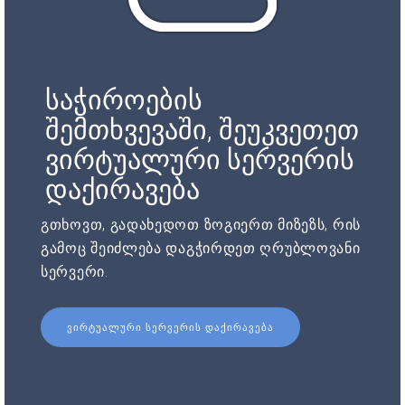
საჭიროების
შემთხვევაში, შეუკვეთეთ
ვირტუალური სერვერის
დაქირავება
გთხოვთ, გადახედოთ ზოგიერთ მიზეზს, რის
გამოც შეიძლება დაგჭირდეთ ღრუბლოვანი
სერვერი.
ᲕᲘᲠᲢᲣᲐᲚᲣᲠᲘ ᲡᲔᲠᲕᲔᲠᲘᲡ ᲓᲐᲥᲘᲠᲐᲕᲔᲑᲐ