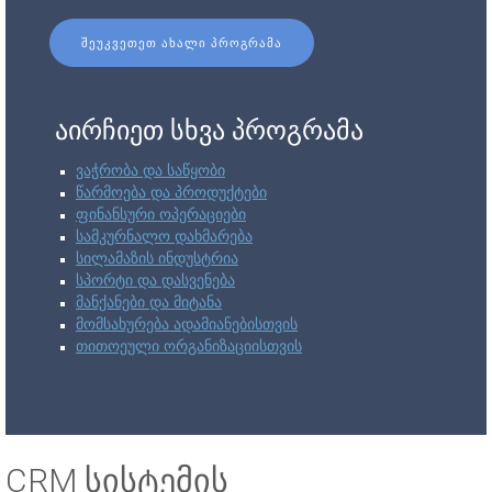
ᲨᲔᲣᲙᲕᲔᲗᲔᲗ ᲐᲮᲐᲚᲘ ᲞᲠᲝᲒᲠᲐᲛᲐ
აირჩიეთ სხვა პროგრამა
ვაჭრობა და საწყობი
წარმოება და პროდუქტები
ფინანსური ოპერაციები
სამკურნალო დახმარება
სილამაზის ინდუსტრია
სპორტი და დასვენება
მანქანები და მიტანა
მომსახურება ადამიანებისთვის
თითოეული ორგანიზაციისთვის
CRM სისტემის