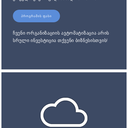
ᲞᲠᲝᲒᲠᲐᲛᲘᲡ ᲤᲐᲡᲘ
ჩვენი ორგანიზაციის ავტომატიზაცია არის
სრული ინვესტიცია თქვენი ბიზნესისთვის!