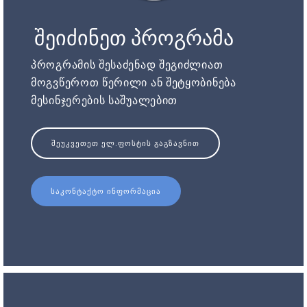
შეიძინეთ პროგრამა
პროგრამის შესაძენად შეგიძლიათ
მოგვწეროთ წერილი ან შეტყობინება
მესინჯერების საშუალებით
ᲨᲔᲣᲙᲕᲔᲗᲔᲗ ᲔᲚ.ᲤᲝᲡᲢᲘᲡ ᲒᲐᲒᲖᲐᲕᲜᲘᲗ
ᲡᲐᲙᲝᲜᲢᲐᲥᲢᲝ ᲘᲜᲤᲝᲠᲛᲐᲪᲘᲐ