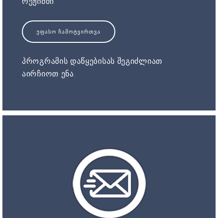
რეჟიმში
ᲣᲤᲐᲡᲝ ᲩᲐᲛᲝᲢᲕᲘᲠᲗᲕᲐ
პროგრამის დაწყებისას შეგიძლიათ
აირჩიოთ ენა.