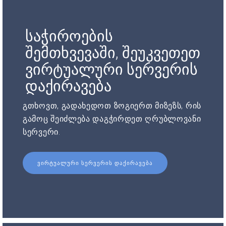
საჭიროების
შემთხვევაში, შეუკვეთეთ
ვირტუალური სერვერის
დაქირავება
გთხოვთ, გადახედოთ ზოგიერთ მიზეზს, რის
გამოც შეიძლება დაგჭირდეთ ღრუბლოვანი
სერვერი.
ᲕᲘᲠᲢᲣᲐᲚᲣᲠᲘ ᲡᲔᲠᲕᲔᲠᲘᲡ ᲓᲐᲥᲘᲠᲐᲕᲔᲑᲐ