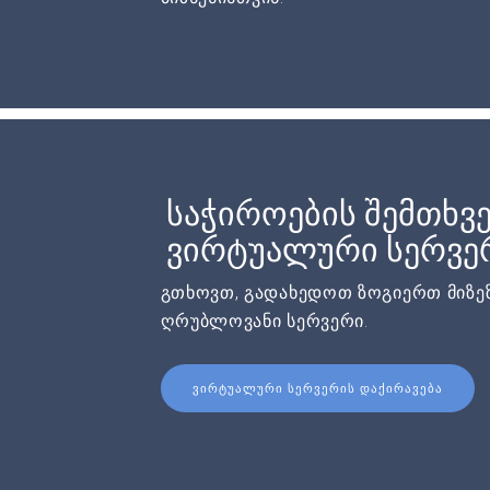
საჭიროების შემთხვე
ვირტუალური სერვერ
გთხოვთ, გადახედოთ ზოგიერთ მიზეზ
ღრუბლოვანი სერვერი.
ᲕᲘᲠᲢᲣᲐᲚᲣᲠᲘ ᲡᲔᲠᲕᲔᲠᲘᲡ ᲓᲐᲥᲘᲠᲐᲕᲔᲑᲐ