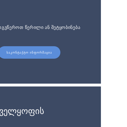
ოგვწეროთ წერილი ან შეტყობინება
ᲡᲐᲙᲝᲜᲢᲐᲥᲢᲝ ᲘᲜᲤᲝᲠᲛᲐᲪᲘᲐ
ნველყოფის