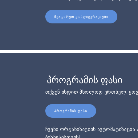
ᲨᲔᲐᲓᲐᲠᲔᲗ ᲙᲝᲜᲤᲘᲒᲣᲠᲐᲪᲘᲔᲑᲘ
პროგრამის ფასი
თქვენ იხდით მხოლოდ ერთხელ. ყოვ
ᲞᲠᲝᲒᲠᲐᲛᲘᲡ ᲤᲐᲡᲘ
ჩვენი ორგანიზაციის ავტომატიზაცია 
ბიზნესისთვის!