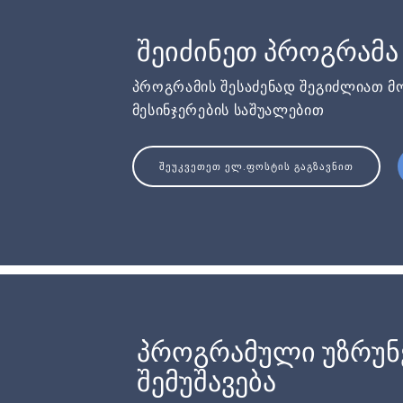
შეიძინეთ პროგრამა
პროგრამის შესაძენად შეგიძლიათ მ
მესინჯერების საშუალებით
ᲨᲔᲣᲙᲕᲔᲗᲔᲗ ᲔᲚ.ᲤᲝᲡᲢᲘᲡ ᲒᲐᲒᲖᲐᲕᲜᲘᲗ
პროგრამული უზრუ
შემუშავება