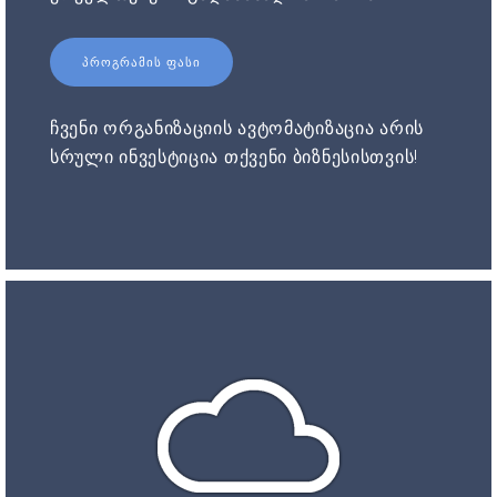
ᲞᲠᲝᲒᲠᲐᲛᲘᲡ ᲤᲐᲡᲘ
ჩვენი ორგანიზაციის ავტომატიზაცია არის
სრული ინვესტიცია თქვენი ბიზნესისთვის!