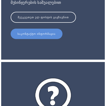
მესინჯერების საშუალებით
ᲨᲔᲣᲙᲕᲔᲗᲔᲗ ᲔᲚ.ᲤᲝᲡᲢᲘᲡ ᲒᲐᲒᲖᲐᲕᲜᲘᲗ
ᲡᲐᲙᲝᲜᲢᲐᲥᲢᲝ ᲘᲜᲤᲝᲠᲛᲐᲪᲘᲐ