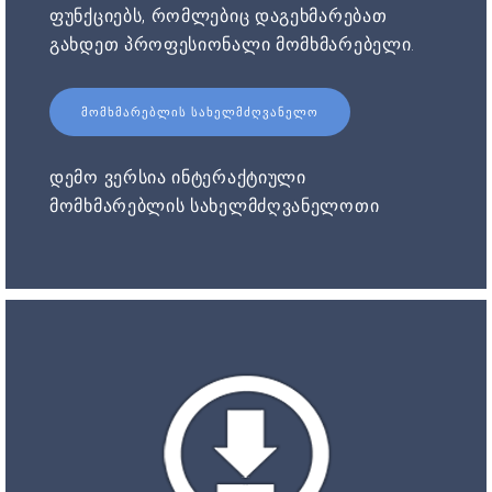
ფუნქციებს, რომლებიც დაგეხმარებათ
გახდეთ პროფესიონალი მომხმარებელი.
ᲛᲝᲛᲮᲛᲐᲠᲔᲑᲚᲘᲡ ᲡᲐᲮᲔᲚᲛᲫᲦᲕᲐᲜᲔᲚᲝ
დემო ვერსია ინტერაქტიული
მომხმარებლის სახელმძღვანელოთი