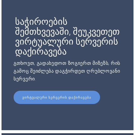
საჭიროების
შემთხვევაში, შეუკვეთეთ
ვირტუალური სერვერის
დაქირავება
გთხოვთ, გადახედოთ ზოგიერთ მიზეზს, რის
გამოც შეიძლება დაგჭირდეთ ღრუბლოვანი
სერვერი.
ᲕᲘᲠᲢᲣᲐᲚᲣᲠᲘ ᲡᲔᲠᲕᲔᲠᲘᲡ ᲓᲐᲥᲘᲠᲐᲕᲔᲑᲐ