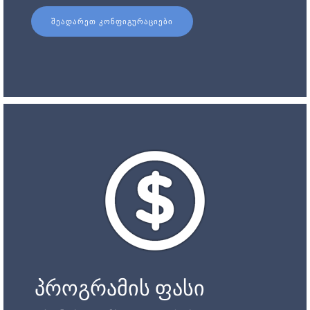
ᲨᲔᲐᲓᲐᲠᲔᲗ ᲙᲝᲜᲤᲘᲒᲣᲠᲐᲪᲘᲔᲑᲘ
პროგრამის ფასი