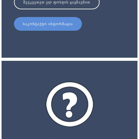
ᲨᲔᲣᲙᲕᲔᲗᲔᲗ ᲔᲚ.ᲤᲝᲡᲢᲘᲡ ᲒᲐᲒᲖᲐᲕᲜᲘᲗ
ᲡᲐᲙᲝᲜᲢᲐᲥᲢᲝ ᲘᲜᲤᲝᲠᲛᲐᲪᲘᲐ