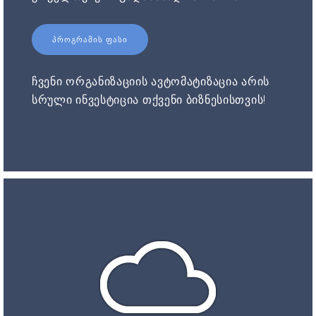
ᲞᲠᲝᲒᲠᲐᲛᲘᲡ ᲤᲐᲡᲘ
ჩვენი ორგანიზაციის ავტომატიზაცია არის
სრული ინვესტიცია თქვენი ბიზნესისთვის!