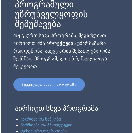
პროგრამული
უზრუნველყოფის
შემუშავება
თუ გსურთ სხვა პროგრამა, შეგიძლიათ
აირჩიოთ მზა პროექტების უზარმაზარი
რაოდენობა. ასევე არის შესაძლებლობა
შექმნათ პროგრამული უზრუნველყოფა
შეკვეთით.
ᲨᲔᲣᲙᲕᲔᲗᲔᲗ ᲐᲮᲐᲚᲘ ᲞᲠᲝᲒᲠᲐᲛᲐ
აირჩიეთ სხვა პროგრამა
ვაჭრობა და საწყობი
წარმოება და პროდუქტები
ფინანსური ოპერაციები