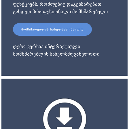
ფუნქციებს, რომლებიც დაგეხმარებათ
გახდეთ პროფესიონალი მომხმარებელი.
ᲛᲝᲛᲮᲛᲐᲠᲔᲑᲚᲘᲡ ᲡᲐᲮᲔᲚᲛᲫᲦᲕᲐᲜᲔᲚᲝ
დემო ვერსია ინტერაქტიული
მომხმარებლის სახელმძღვანელოთი