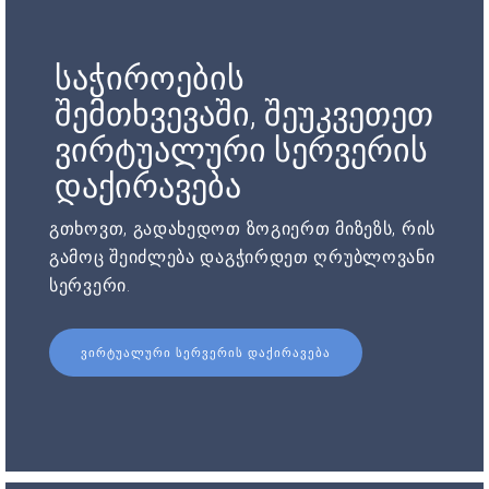
საჭიროების
შემთხვევაში, შეუკვეთეთ
ვირტუალური სერვერის
დაქირავება
გთხოვთ, გადახედოთ ზოგიერთ მიზეზს, რის
გამოც შეიძლება დაგჭირდეთ ღრუბლოვანი
სერვერი.
ᲕᲘᲠᲢᲣᲐᲚᲣᲠᲘ ᲡᲔᲠᲕᲔᲠᲘᲡ ᲓᲐᲥᲘᲠᲐᲕᲔᲑᲐ