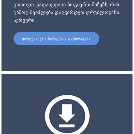
გთხოვთ, გადახედოთ ზოგიერთ მიზეზს, რის
გამოც შეიძლება დაგჭირდეთ ღრუბლოვანი
სერვერი.
ᲕᲘᲠᲢᲣᲐᲚᲣᲠᲘ ᲡᲔᲠᲕᲔᲠᲘᲡ ᲓᲐᲥᲘᲠᲐᲕᲔᲑᲐ