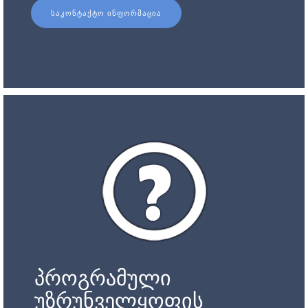
ᲡᲐᲙᲝᲜᲢᲐᲥᲢᲝ ᲘᲜᲤᲝᲠᲛᲐᲪᲘᲐ
პროგრამული
უზრუნველყოფის