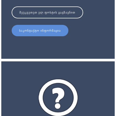
ᲨᲔᲣᲙᲕᲔᲗᲔᲗ ᲔᲚ.ᲤᲝᲡᲢᲘᲡ ᲒᲐᲒᲖᲐᲕᲜᲘᲗ
ᲡᲐᲙᲝᲜᲢᲐᲥᲢᲝ ᲘᲜᲤᲝᲠᲛᲐᲪᲘᲐ