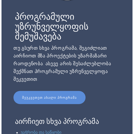
პროგრამული
უზრუნველყოფის
შემუშავება
თუ გსურთ სხვა პროგრამა, შეგიძლიათ
აირჩიოთ მზა პროექტების უზარმაზარი
რაოდენობა. ასევე არის შესაძლებლობა
შექმნათ პროგრამული უზრუნველყოფა
შეკვეთით.
ᲨᲔᲣᲙᲕᲔᲗᲔᲗ ᲐᲮᲐᲚᲘ ᲞᲠᲝᲒᲠᲐᲛᲐ
აირჩიეთ სხვა პროგრამა
ვაჭრობა და საწყობი