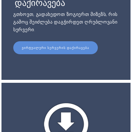
დაქირავება
გთხოვთ, გადახედოთ ზოგიერთ მიზეზს, რის
გამოც შეიძლება დაგჭირდეთ ღრუბლოვანი
სერვერი.
ᲕᲘᲠᲢᲣᲐᲚᲣᲠᲘ ᲡᲔᲠᲕᲔᲠᲘᲡ ᲓᲐᲥᲘᲠᲐᲕᲔᲑᲐ