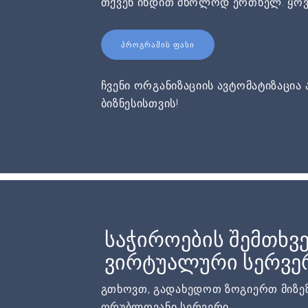
თქვენ იხდით მხოლოდ ერთხელ. ყოვ
ᲞᲠᲝᲒᲠᲐᲛᲘᲡ ᲤᲐᲡᲘ
ჩვენი ორგანიზაციის ავტომატიზაცია 
ბიზნესისთვის!
საჭიროების შემთხვე
ვირტუალური სერვერ
გთხოვთ, გადახედოთ ზოგიერთ მიზეზ
ღრუბლოვანი სერვერი.