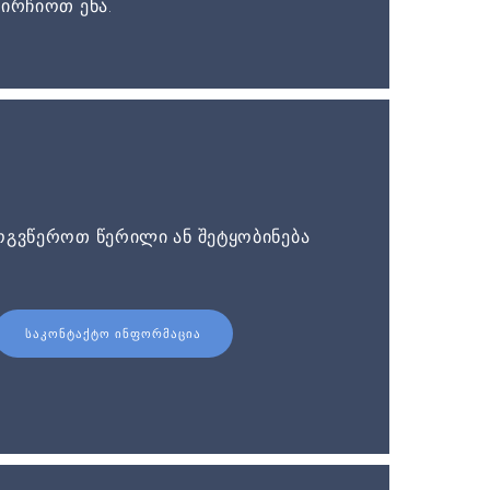
ირჩიოთ ენა.
ოგვწეროთ წერილი ან შეტყობინება
ᲡᲐᲙᲝᲜᲢᲐᲥᲢᲝ ᲘᲜᲤᲝᲠᲛᲐᲪᲘᲐ