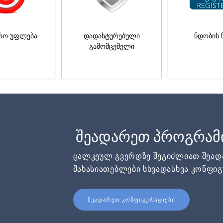
რო უფლება
დადასტურებული
ნდობის 
გამომცემელი
შეადარეთ პროგრამ
ცალკეულ გვერდზე შეგიძლიათ შეა
მახასიათებლები სხვადასხვა კონფიგ
ᲨᲔᲐᲓᲐᲠᲔᲗ ᲙᲝᲜᲤᲘᲒᲣᲠᲐᲪᲘᲔᲑᲘ