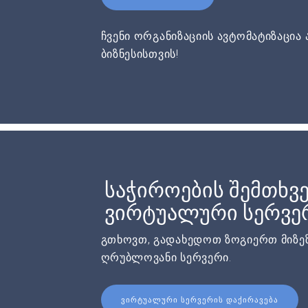
ჩვენი ორგანიზაციის ავტომატიზაცია 
ბიზნესისთვის!
საჭიროების შემთხვე
ვირტუალური სერვერ
გთხოვთ, გადახედოთ ზოგიერთ მიზეზ
ღრუბლოვანი სერვერი.
ᲕᲘᲠᲢᲣᲐᲚᲣᲠᲘ ᲡᲔᲠᲕᲔᲠᲘᲡ ᲓᲐᲥᲘᲠᲐᲕᲔᲑᲐ