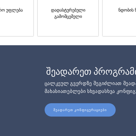
რო უფლება
დადასტურებული
ნდობის 
გამომცემელი
შეადარეთ პროგრამ
ცალკეულ გვერდზე შეგიძლიათ შეა
მახასიათებლები სხვადასხვა კონფიგ
ᲨᲔᲐᲓᲐᲠᲔᲗ ᲙᲝᲜᲤᲘᲒᲣᲠᲐᲪᲘᲔᲑᲘ