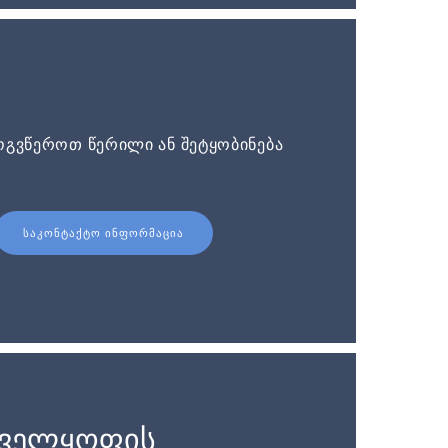
ოგვწეროთ წერილი ან შეტყობინება
ᲡᲐᲙᲝᲜᲢᲐᲥᲢᲝ ᲘᲜᲤᲝᲠᲛᲐᲪᲘᲐ
ნველყოფის