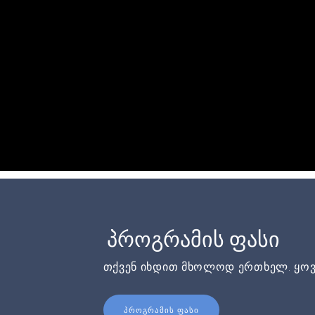
პროგრამის ფასი
თქვენ იხდით მხოლოდ ერთხელ. ყოვ
ᲞᲠᲝᲒᲠᲐᲛᲘᲡ ᲤᲐᲡᲘ