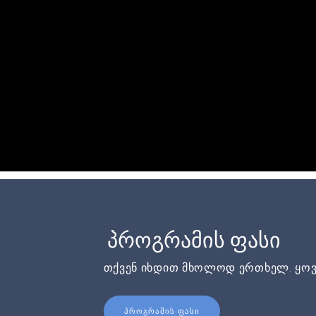
პროგრამის ფასი
თქვენ იხდით მხოლოდ ერთხელ. ყოვ
ᲞᲠᲝᲒᲠᲐᲛᲘᲡ ᲤᲐᲡᲘ