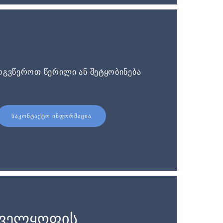
ოგვწეროთ წერილი ან შეტყობინება
ᲡᲐᲙᲝᲜᲢᲐᲥᲢᲝ ᲘᲜᲤᲝᲠᲛᲐᲪᲘᲐ
ნველყოფის