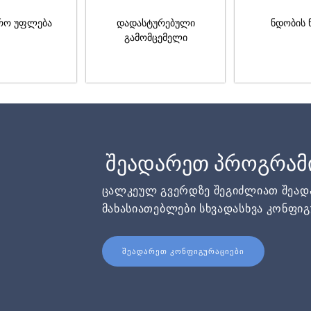
რო უფლება
დადასტურებული
ნდობის 
გამომცემელი
შეადარეთ პროგრამ
ცალკეულ გვერდზე შეგიძლიათ შეა
მახასიათებლები სხვადასხვა კონფიგ
ᲨᲔᲐᲓᲐᲠᲔᲗ ᲙᲝᲜᲤᲘᲒᲣᲠᲐᲪᲘᲔᲑᲘ