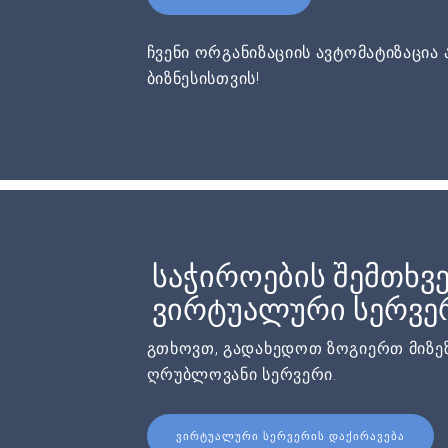
ჩვენი ორგანიზაციის ავტომატიზაცია 
ბიზნესისთვის!
საჭიროების შემთხვე
ვირტუალური სერვერ
გთხოვთ, გადახედოთ ზოგიერთ მიზეზ
ღრუბლოვანი სერვერი.
ᲕᲘᲠᲢᲣᲐᲚᲣᲠᲘ ᲡᲔᲠᲕᲔᲠᲘᲡ ᲓᲐᲥᲘᲠᲐᲕᲔᲑᲐ