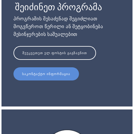
შეიძინეთ პროგრამა
პროგრამის შესაძენად შეგიძლიათ
მოგვწეროთ წერილი ან შეტყობინება
მესინჯერების საშუალებით
ᲨᲔᲣᲙᲕᲔᲗᲔᲗ ᲔᲚ.ᲤᲝᲡᲢᲘᲡ ᲒᲐᲒᲖᲐᲕᲜᲘᲗ
ᲡᲐᲙᲝᲜᲢᲐᲥᲢᲝ ᲘᲜᲤᲝᲠᲛᲐᲪᲘᲐ