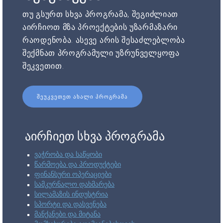
თუ გსურთ სხვა პროგრამა, შეგიძლიათ
აირჩიოთ მზა პროექტების უზარმაზარი
რაოდენობა. ასევე არის შესაძლებლობა
შექმნათ პროგრამული უზრუნველყოფა
შეკვეთით.
ᲨᲔᲣᲙᲕᲔᲗᲔᲗ ᲐᲮᲐᲚᲘ ᲞᲠᲝᲒᲠᲐᲛᲐ
აირჩიეთ სხვა პროგრამა
ვაჭრობა და საწყობი
წარმოება და პროდუქტები
ფინანსური ოპერაციები
სამკურნალო დახმარება
სილამაზის ინდუსტრია
სპორტი და დასვენება
მანქანები და მიტანა