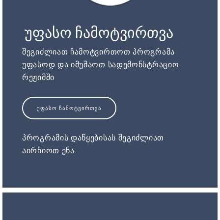
უფასო ჩამოტვირთვა
შეგიძლიათ ჩამოტვირთოთ პროგრამა
უფასოდ და იმუშაოთ სადემონსტრაციო
რეჟიმში
ᲣᲤᲐᲡᲝ ᲩᲐᲛᲝᲢᲕᲘᲠᲗᲕᲐ
პროგრამის დაწყებისას შეგიძლიათ
აირჩიოთ ენა.