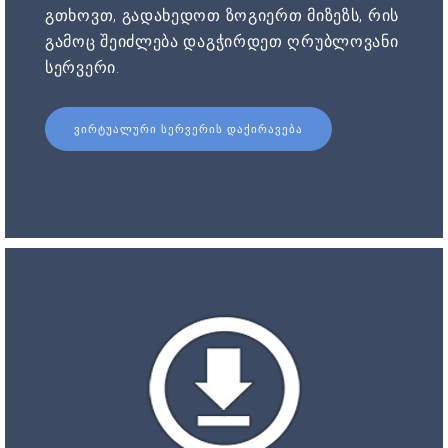
გთხოვთ, გადახედოთ ზოგიერთ მიზეზს, რის
გამოც შეიძლება დაგჭირდეთ ღრუბლოვანი
სერვერი.
ᲕᲘᲠᲢᲣᲐᲚᲣᲠᲘ ᲡᲔᲠᲕᲔᲠᲘᲡ ᲓᲐᲥᲘᲠᲐᲕᲔᲑᲐ