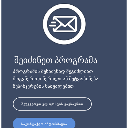
შეიძინეთ პროგრამა
პროგრამის შესაძენად შეგიძლიათ
მოგვწეროთ წერილი ან შეტყობინება
მესინჯერების საშუალებით
ᲨᲔᲣᲙᲕᲔᲗᲔᲗ ᲔᲚ.ᲤᲝᲡᲢᲘᲡ ᲒᲐᲒᲖᲐᲕᲜᲘᲗ
ᲡᲐᲙᲝᲜᲢᲐᲥᲢᲝ ᲘᲜᲤᲝᲠᲛᲐᲪᲘᲐ