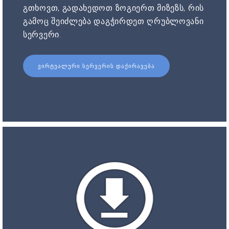
გთხოვთ, გადახედოთ ზოგიერთ მიზეზს, რის
გამოც შეიძლება დაგჭირდეთ ღრუბლოვანი
სერვერი.
ᲕᲘᲠᲢᲣᲐᲚᲣᲠᲘ ᲡᲔᲠᲕᲔᲠᲘᲡ ᲓᲐᲥᲘᲠᲐᲕᲔᲑᲐ