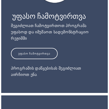
უფასო ჩამოტვირთვა
შეგიძლიათ ჩამოტვირთოთ პროგრამა
უფასოდ და იმუშაოთ სადემონსტრაციო
რეჟიმში
ᲣᲤᲐᲡᲝ ᲩᲐᲛᲝᲢᲕᲘᲠᲗᲕᲐ
პროგრამის დაწყებისას შეგიძლიათ
აირჩიოთ ენა.