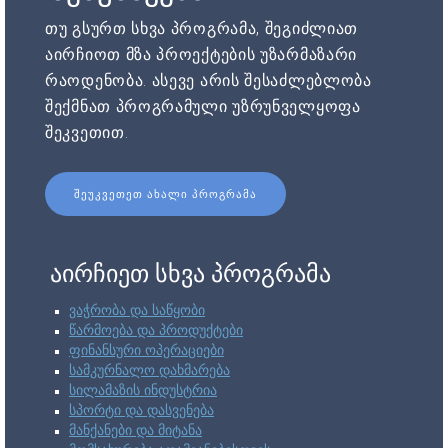
თუ გსურთ სხვა პროგრამა, შეგიძლიათ
აირჩიოთ მზა პროექტების უზარმაზარი
რაოდენობა. ასევე არის შესაძლებლობა
შექმნათ პროგრამული უზრუნველყოფა
შეკვეთით.
ᲨᲔᲣᲙᲕᲔᲗᲔᲗ ᲐᲮᲐᲚᲘ ᲞᲠᲝᲒᲠᲐᲛᲐ
აირჩიეთ სხვა პროგრამა
ვაჭრობა და საწყობი
წარმოება და პროდუქტები
ფინანსური ოპერაციები
სამკურნალო დახმარება
სილამაზის ინდუსტრია
სპორტი და დასვენება
მანქანები და მიტანა