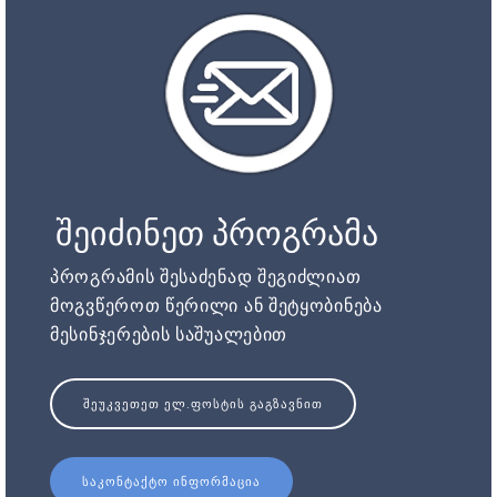
შეიძინეთ პროგრამა
პროგრამის შესაძენად შეგიძლიათ
მოგვწეროთ წერილი ან შეტყობინება
მესინჯერების საშუალებით
ᲨᲔᲣᲙᲕᲔᲗᲔᲗ ᲔᲚ.ᲤᲝᲡᲢᲘᲡ ᲒᲐᲒᲖᲐᲕᲜᲘᲗ
ᲡᲐᲙᲝᲜᲢᲐᲥᲢᲝ ᲘᲜᲤᲝᲠᲛᲐᲪᲘᲐ