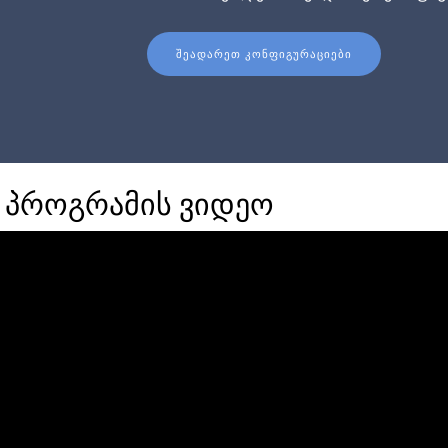
ᲨᲔᲐᲓᲐᲠᲔᲗ ᲙᲝᲜᲤᲘᲒᲣᲠᲐᲪᲘᲔᲑᲘ
 პროგრამის ვიდეო