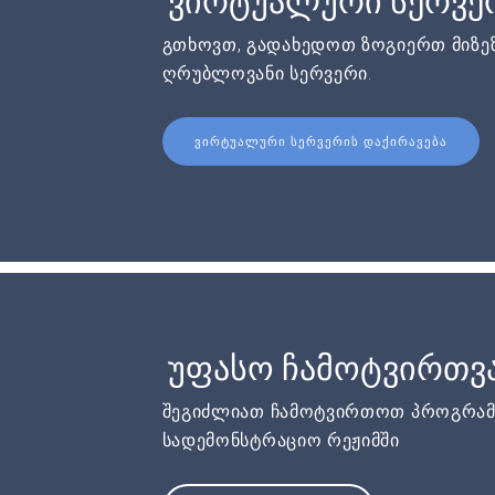
ვირტუალური სერვერ
გთხოვთ, გადახედოთ ზოგიერთ მიზეზ
ღრუბლოვანი სერვერი.
ᲕᲘᲠᲢᲣᲐᲚᲣᲠᲘ ᲡᲔᲠᲕᲔᲠᲘᲡ ᲓᲐᲥᲘᲠᲐᲕᲔᲑᲐ
უფასო ჩამოტვირთვ
შეგიძლიათ ჩამოტვირთოთ პროგრამ
სადემონსტრაციო რეჟიმში