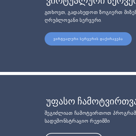
ვირტუალური სერვერ
გთხოვთ, გადახედოთ ზოგიერთ მიზეზ
ღრუბლოვანი სერვერი.
ᲕᲘᲠᲢᲣᲐᲚᲣᲠᲘ ᲡᲔᲠᲕᲔᲠᲘᲡ ᲓᲐᲥᲘᲠᲐᲕᲔᲑᲐ
უფასო ჩამოტვირთვ
შეგიძლიათ ჩამოტვირთოთ პროგრამ
სადემონსტრაციო რეჟიმში