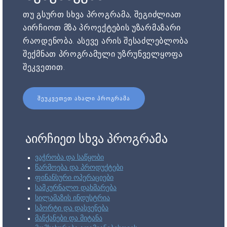
თუ გსურთ სხვა პროგრამა, შეგიძლიათ
აირჩიოთ მზა პროექტების უზარმაზარი
რაოდენობა. ასევე არის შესაძლებლობა
შექმნათ პროგრამული უზრუნველყოფა
შეკვეთით.
ᲨᲔᲣᲙᲕᲔᲗᲔᲗ ᲐᲮᲐᲚᲘ ᲞᲠᲝᲒᲠᲐᲛᲐ
აირჩიეთ სხვა პროგრამა
ვაჭრობა და საწყობი
წარმოება და პროდუქტები
ფინანსური ოპერაციები
სამკურნალო დახმარება
სილამაზის ინდუსტრია
სპორტი და დასვენება
მანქანები და მიტანა