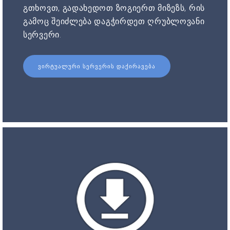
გთხოვთ, გადახედოთ ზოგიერთ მიზეზს, რის
გამოც შეიძლება დაგჭირდეთ ღრუბლოვანი
სერვერი.
ᲕᲘᲠᲢᲣᲐᲚᲣᲠᲘ ᲡᲔᲠᲕᲔᲠᲘᲡ ᲓᲐᲥᲘᲠᲐᲕᲔᲑᲐ