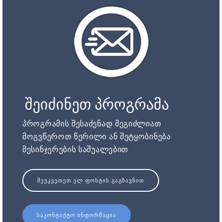
შეიძინეთ პროგრამა
პროგრამის შესაძენად შეგიძლიათ
მოგვწეროთ წერილი ან შეტყობინება
მესინჯერების საშუალებით
ᲨᲔᲣᲙᲕᲔᲗᲔᲗ ᲔᲚ.ᲤᲝᲡᲢᲘᲡ ᲒᲐᲒᲖᲐᲕᲜᲘᲗ
ᲡᲐᲙᲝᲜᲢᲐᲥᲢᲝ ᲘᲜᲤᲝᲠᲛᲐᲪᲘᲐ