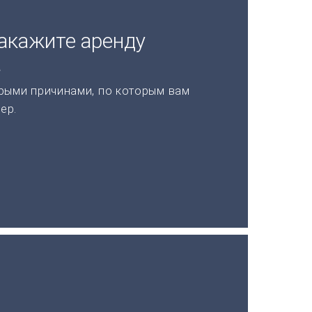
акажите аренду
а
рыми причинами, по которым вам
ер.