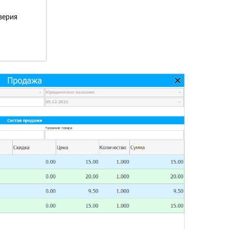
верия