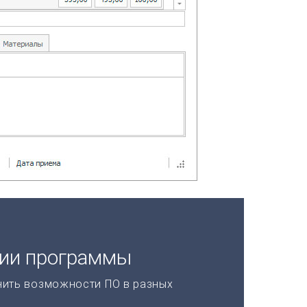
ции программы
нить возможности ПО в разных