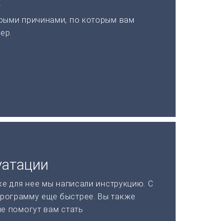
а
рыми причинами, по которым вам
ер.
уатации
же для нее мы написали инструкцию. С
рограмму еще быстрее. Вы также
ые помогут вам стать