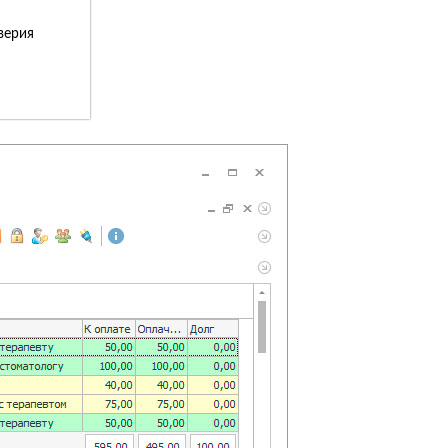
верия