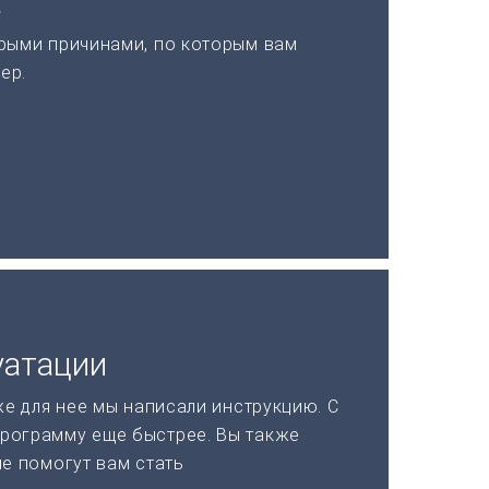
а
рыми причинами, по которым вам
ер.
уатации
же для нее мы написали инструкцию. С
рограмму еще быстрее. Вы также
ые помогут вам стать