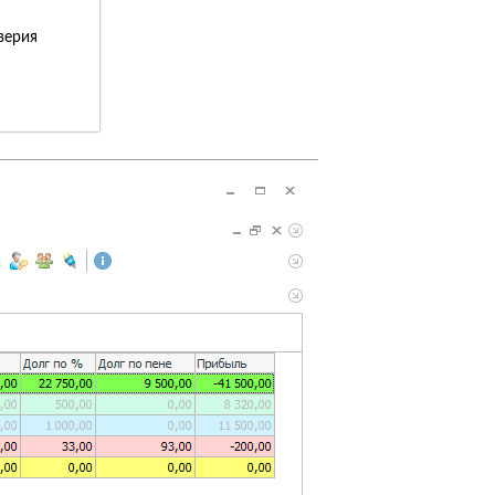
верия