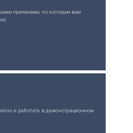
а
рыми причинами, по которым вам
ер.
латно и работать в демонстрационном