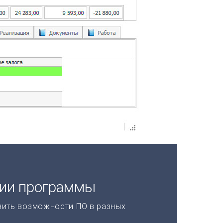
ции программы
нить возможности ПО в разных